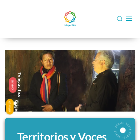
Skip to main content
Telepacífico
en vivo
Origen
en vivo
Territorios y Voces