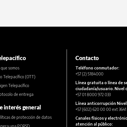
elepacífico
Contacto
 que somos
Teléfono conmutador:
+57 (2) 5184000
o Telepacífico (OTT)
Línea gratuita o línea de se
igen Telepacífico
ciudadanía/usuario. Nivel c
otocolo de entrega
+57 01 8000 972 033
Línea anticorrupción Nivel
e interés general
+57 (602) 620 00 00 ext 3641
líticas de protección de datos
Canales físicos y electróni
atención al público:
nera una PQRSD