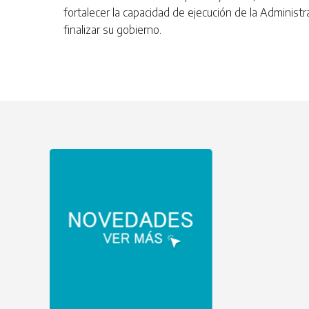
fortalecer la capacidad de ejecución de la Administr
finalizar su gobierno.
Eder
 su
ara
s en
026