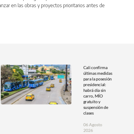
anzar en las obras y proyectos prioritarios antes de
Cali confirma
últimas medidas
para la posesión
presidencial:
habrá día sin
carro, MÍO
gratuito y
suspensión de
clases
06 Agosto
2026