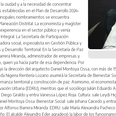
la ciudad y a la necesidad de concentrar
 establecidas en el Plan de Desarrollo 2024-
 principales nombramientos se encuentra
laneación Distrital. La economista y magíster
experiencia en el sector público y venía
tegral. La Secretaría de Participación
adora social, especialista en Gestión Pública y
y Desarrollo Territorial. En la Secretaría de Paz
Barrera Miranda, administrador de empresas y
o, quien ya hacía parte de esa dependencia. Por
bajo la dirección del arquitecto Daniel Montoya Ossa, con más de 1
ada Nigeria Rentería Lozano asumirá la Secretaría de Bienestar So
nanza territorial y construcción de paz. Asimismo, el economist
ción Urbana (EDRU), mientras que el sociólogo Julián Eduardo Arte
Diego Giraldo y entra Vanessa López Roja. Cultura: sale Leydi Hig
aniel Montoya Ossa. Bienestar Social: sale Johana Caicedo y entra
tor Alfonso Barrera Miranda. EDRU: sale María Alexandra Pacheco y
ño. El alcalde Alejandro Eder agradeció la labor de los funcionar