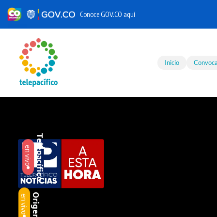
Conoce GOV.CO aquí
Skip to main content
Inicio
Convoca
Telepacífico
en vivo
Origen
en vivo