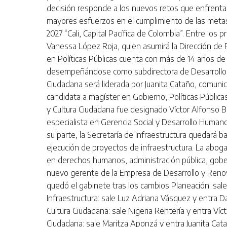
decisión responde a los nuevos retos que enfrenta 
mayores esfuerzos en el cumplimiento de las metas
2027 “Cali, Capital Pacífica de Colombia”. Entre los
Vanessa López Roja, quien asumirá la Dirección de P
en Políticas Públicas cuenta con más de 14 años de 
desempeñándose como subdirectora de Desarrollo In
Ciudadana será liderada por Juanita Cataño, comunic
candidata a magíster en Gobierno, Políticas Públicas 
y Cultura Ciudadana fue designado Víctor Alfonso 
especialista en Gerencia Social y Desarrollo Human
su parte, la Secretaría de Infraestructura quedará 
ejecución de proyectos de infraestructura. La abog
en derechos humanos, administración pública, gober
nuevo gerente de la Empresa de Desarrollo y Renova
quedó el gabinete tras los cambios Planeación: sale 
Infraestructura: sale Luz Adriana Vásquez y entra D
Cultura Ciudadana: sale Nigeria Rentería y entra Víc
Ciudadana: sale Maritza Aponzá y entra Juanita Cata