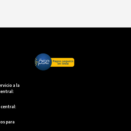
rvicio a la
entral:
 central:
cos para