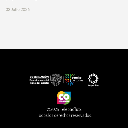
026
©2025 Telepacífico.
Todos los derechos reservados.