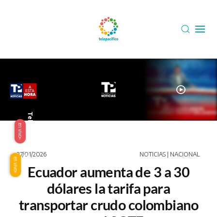
Skip to main content
play_circle
Telepacífico
en vivo
27/01/2026
NOTICIAS | NACIONAL
Origen
en vivo
Ecuador aumenta de 3 a 30
dólares la tarifa para
transportar crudo colombiano