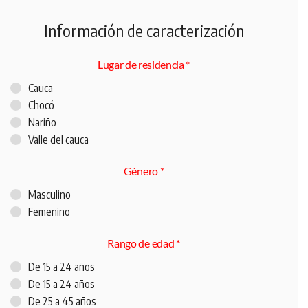
Información de caracterización
Lugar de residencia
*
Cauca
Chocó
Nariño
Valle del cauca
Género
*
Masculino
Femenino
Rango de edad
*
De 15 a 24 años
De 15 a 24 años
De 25 a 45 años