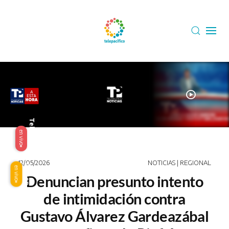
Skip to main content
play_circle
Telepacífico
en vivo
12/05/2026
NOTICIAS | REGIONAL
Origen
en vivo
Denuncian presunto intento
de intimidación contra
Gustavo Álvarez Gardeazábal