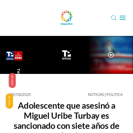
Skip to main content
play_circle
Telepacífico
en vivo
28/08/2025
NOTICIAS | POLITICA
Origen
en vivo
Adolescente que asesinó a
Miguel Uribe Turbay es
sancionado con siete años de