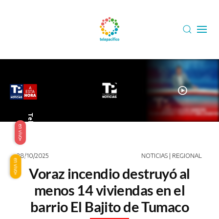
Skip to main content
play_circle
Telepacífico
en vivo
28/10/2025
NOTICIAS | REGIONAL
Origen
en vivo
Voraz incendio destruyó al
menos 14 viviendas en el
barrio El Bajito de Tumaco