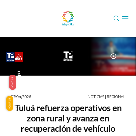
Skip to main content
play_circle
Telepacífico
en vivo
07/04/2026
NOTICIAS | REGIONAL
Origen
en vivo
Tuluá refuerza operativos en
zona rural y avanza en
recuperación de vehículo