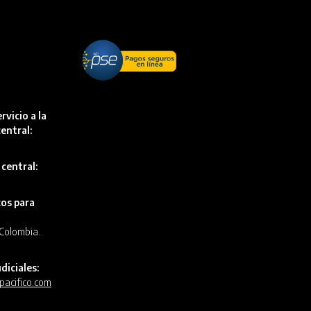
rvicio a la
entral:
 central:
cos para
, Colombia.
diciales:
pacifico.com