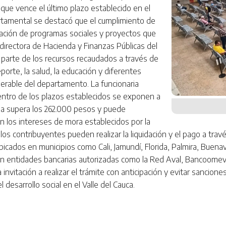
 que vence el último plazo establecido en el
artamental se destacó que el cumplimiento de
ciación de programas sociales y proyectos que
 directora de Hacienda y Finanzas Públicas del
e parte de los recursos recaudados a través de
orte, la salud, la educación y diferentes
nerable del departamento. La funcionaria
entro de los plazos establecidos se exponen a
ma supera los 262.000 pesos y puede
 los intereses de mora establecidos por la
 los contribuyentes pueden realizar la liquidación y el pago a travé
ados en municipios como Cali, Jamundí, Florida, Palmira, Buenavent
en entidades bancarias autorizadas como la Red Aval, Bancoomev
la invitación a realizar el trámite con anticipación y evitar sanci
 desarrollo social en el Valle del Cauca.