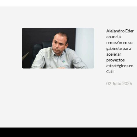
La
Alejandro Eder
á la
anuncia
icial
remezón en su
s
gabinete para
e
acelerar
en
proyectos
estratégicos en
Cali
026
02 Julio 2026