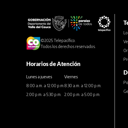
T
Lo
©2025 Telepacífico.
Ve
Todos los derechos reservados.
Or
Pr
Horarios de Atención
D
Lunes a jueves
Viernes
Po
8:00 a.m. a 12:00 p.m.
8:30 a.m. a 12:00 p.m.
Ge
2:00 p.m. a 5:30 p.m.
2:00 p.m. a 5:00 p.m.