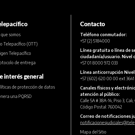
elepacífico
Contacto
 que somos
Teléfono conmutador:
+57 (2) 5184000
o Telepacífico (OTT)
Línea gratuita o línea de se
igen Telepacífico
ciudadanía/usuario. Nivel c
otocolo de entrega
+57 01 8000 972 033
Línea anticorrupción Nivel
e interés general
+57 (602) 620 00 00 ext 3641
líticas de protección de datos
Canales físicos y electróni
atención al público:
nera una PQRSD
Calle 5A # 38A-14, Piso 3, Cali
Código Postal: 760042
Correo de notificaciones ju
notificacionesjudiciales@tele
Mapa del Sitio