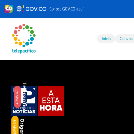
Conoce GOV.CO aquí
Skip to main content
Inicio
Convoca
Telepacífico
en vivo
Origen
en vivo