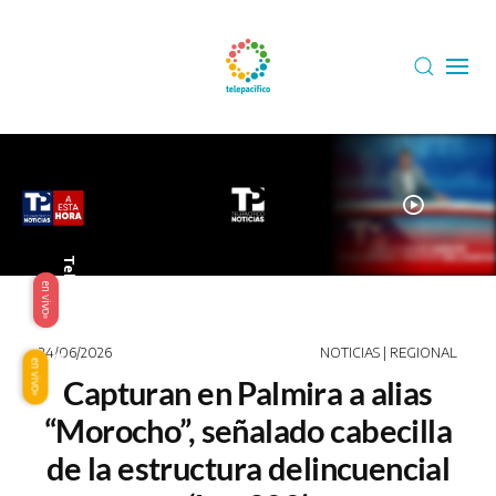
Skip to main content
play_circle
Telepacífico
en vivo
24/06/2026
NOTICIAS | REGIONAL
Origen
en vivo
Capturan en Palmira a alias
“Morocho”, señalado cabecilla
de la estructura delincuencial