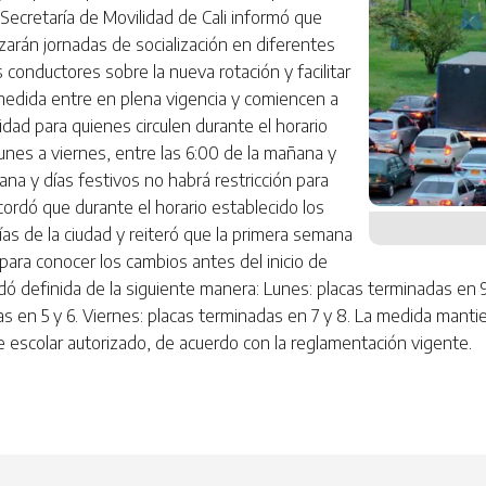
Secretaría de Movilidad de Cali informó que
lizarán jornadas de socialización en diferentes
s conductores sobre la nueva rotación y facilitar
a medida entre en plena vigencia y comiencen a
idad para quienes circulen durante el horario
lunes a viernes, entre las 6:00 de la mañana y
ana y días festivos no habrá restricción para
ecordó que durante el horario establecido los
vías de la ciudad y reiteró que la primera semana
 para conocer los cambios antes del inicio de
dó definida de la siguiente manera: Lunes: placas terminadas en 9 
as en 5 y 6. Viernes: placas terminadas en 7 y 8. La medida manti
 escolar autorizado, de acuerdo con la reglamentación vigente.