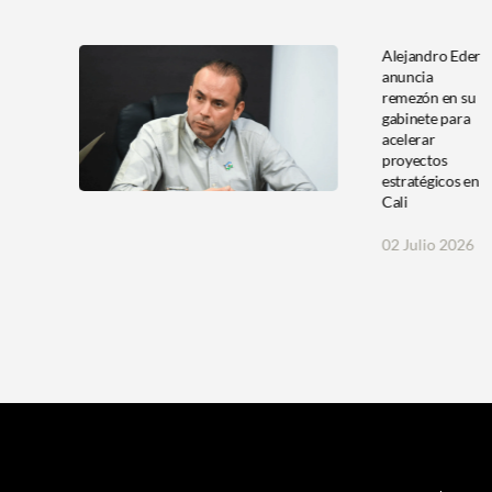
La
Alejandro Eder
á la
anuncia
icial
remezón en su
s
gabinete para
e
acelerar
en
proyectos
estratégicos en
Cali
026
02 Julio 2026