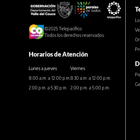
T
Lo
©2025 Telepacífico.
Ve
Todos los derechos reservados.
Or
Pr
Horarios de Atención
D
Lunes a jueves
Viernes
Po
8:00 a.m. a 12:00 p.m.
8:30 a.m. a 12:00 p.m.
Ge
2:00 p.m. a 5:30 p.m.
2:00 p.m. a 5:00 p.m.