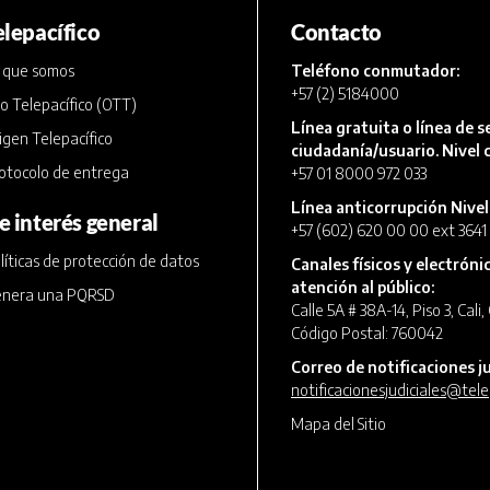
elepacífico
Contacto
 que somos
Teléfono conmutador:
+57 (2) 5184000
o Telepacífico (OTT)
Línea gratuita o línea de se
igen Telepacífico
ciudadanía/usuario. Nivel c
otocolo de entrega
+57 01 8000 972 033
Línea anticorrupción Nivel
e interés general
+57 (602) 620 00 00 ext 3641
líticas de protección de datos
Canales físicos y electróni
atención al público:
nera una PQRSD
Calle 5A # 38A-14, Piso 3, Cali
Código Postal: 760042
Correo de notificaciones ju
notificacionesjudiciales@tele
Mapa del Sitio