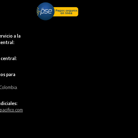
rvicio a la
entral:
 central:
cos para
, Colombia.
diciales:
pacifico.com