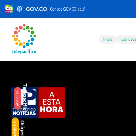
Conoce GOV.CO aquí
Skip to main content
Inicio
Convoca
Telepacífico
en vivo
Origen
en vivo