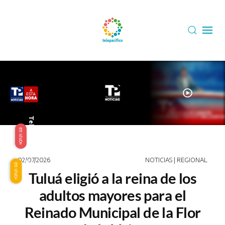
Skip to main content
play_circle
Telepacífico
en vivo
02/07/2026
NOTICIAS | REGIONAL
Origen
en vivo
Tuluá eligió a la reina de los
adultos mayores para el
Reinado Municipal de la Flor