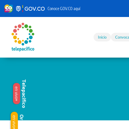
Conoce GOV.CO aquí
Skip to main content
Inicio
Convoca
Telepacífico
en vivo
Origen
en vivo