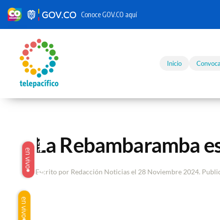
Conoce GOV.CO aquí
Skip to main content
Inicio
Convoca
La Rebambaramba es
Telepacífico
en vivo
Escrito por Redacción Noticias el
28 Noviembre 2024
. Publ
Origen
en vivo