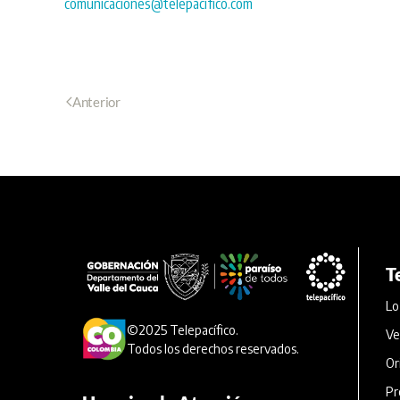
comunicaciones@telepacifico.com
Anterior
T
Lo
©2025 Telepacífico.
Ve
Todos los derechos reservados.
Or
Pr