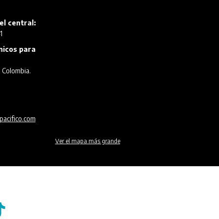
el central:
1
ónicos para
, Colombia.
pacifico.com
Ver el mapa más grande