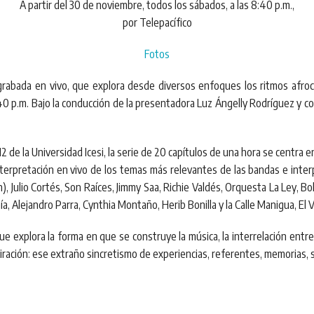
A partir del 30 de noviembre, todos los sábados, a las 8:40 p.m.,
por Telepacífico
Fotos
bada en vivo, que explora desde diversos enfoques los ritmos afrocari
40 p.m. Bajo la conducción de la presentadora Luz Ángelly Rodríguez y c
de la Universidad Icesi, la serie de 20 capítulos de una hora se centra e
nterpretación en vivo de los temas más relevantes de las bandas e interp
), Julio Cortés, Son Raíces, Jimmy Saa, Richie Valdés, Orquesta La Ley, B
ía, Alejandro Parra, Cynthia Montaño, Herib Bonilla y la Calle Manigua, El 
e explora la forma en que se construye la música, la interrelación entre
iración: ese extraño sincretismo de experiencias, referentes, memorias, so