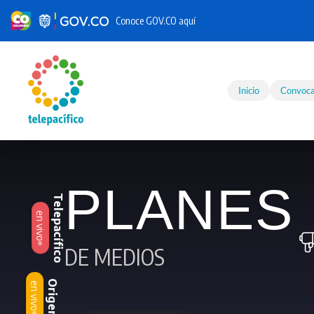
Conoce GOV.CO aquí
Skip to main content
Inicio
Convoca
PLANES
Telepacífico
en vivo
DE MEDIOS
Origen
en vivo