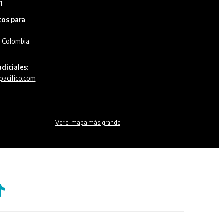
1
cos para
, Colombia.
diciales:
pacifico.com
Ver el mapa más grande