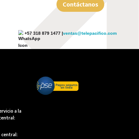
Contáctanos
+57 318 879 1477 |
ventas@telepacifico.com
rvicio a la
central:
 central: