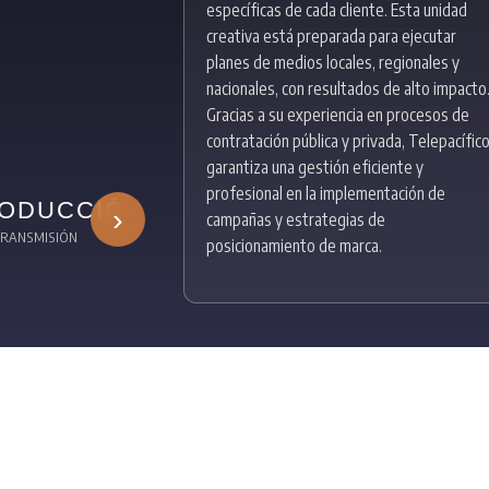
específicas de cada cliente. Esta unidad
creativa está preparada para ejecutar
planes de medios locales, regionales y
nacionales, con resultados de alto impacto
Gracias a su experiencia en procesos de
contratación pública y privada, Telepacífic
garantiza una gestión eficiente y
profesional en la implementación de
ODUCCIÓN
PLANES
LOGÍSTICA
›
campañas y estrategias de
TRANSMISIÓN
DE MEDIOS
posicionamiento de marca.