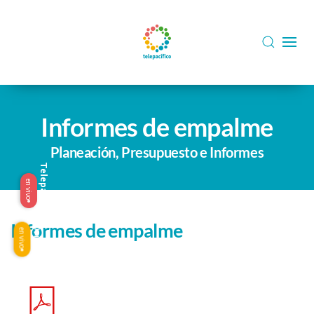
Skip to main content
Informes de empalme
Planeación, Presupuesto e Informes
Telepacífico
en vivo
Informes de empalme
Origen
en vivo